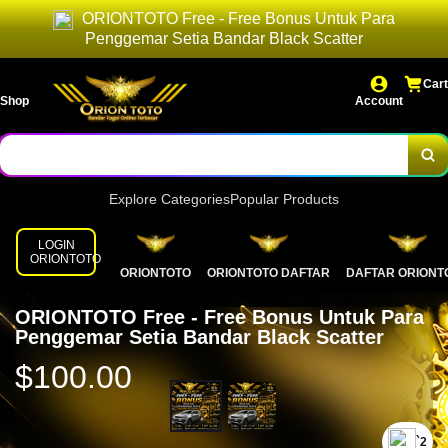
ORIONTOTO Free - Free Bonus Untuk Para
Penggemar Setia Bandar Black Scatter
Cart
Shop
Account
Explore Categories
Popular Products
LOGIN
ORIONTOTO
ORIONTOTO
ORIONTOTO DAFTAR
DAFTAR ORIONT
ORIONTOTO Free - Free Bonus Untuk Para
Penggemar Setia Bandar Black Scatter
$100.00
`2