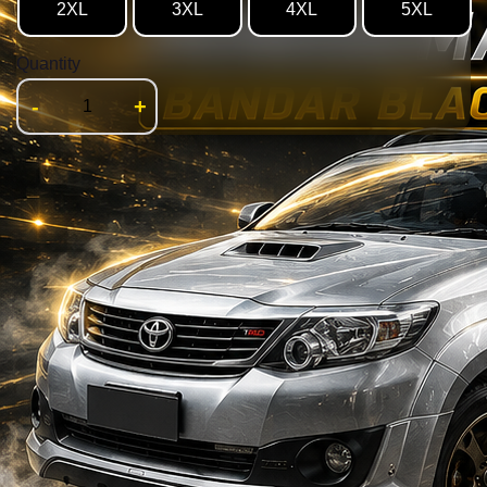
2XL
3XL
4XL
5XL
Quantity
-
+