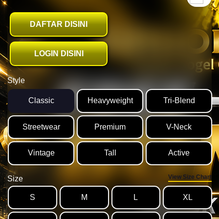
DAFTAR DISINI
LOGIN DISINI
Style
Classic
Heavyweight
Tri-Blend
Streetwear
Premium
V-Neck
Vintage
Tall
Active
View Size Chart
Size
S
M
L
XL