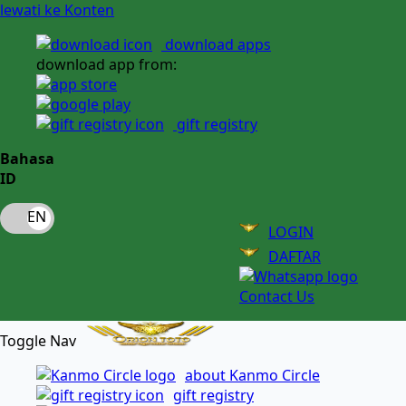
lewati ke Konten
💵
download apps
download app from:
gift registry
Bahasa
ID
LOGIN
DAFTAR
Contact Us
Toggle Nav
about Kanmo Circle
gift registry