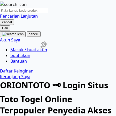
Nuby
Nuna
Pencarian Lanjutan
cancel
O
Cari
cancel
Oh Ma Grain
Akun Saya
Okiedog
Masuk / buat akun
buat akun
P
Bantuan
Peachy
Daftar Keinginan
Keranjang Saya
Phil & Ted's
ORIONTOTO 🗝 Login Situs
Philips Avent
Toto Togel Online
Pigeon
Terpopuler Penyedia Akses
Playgro