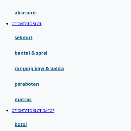
G
aksesoris
Gb
ORIONTOTO SLOT
Geko
Graco
selimut
Gund
bantal & sprei
H
ranjang bayi & balita
Habbie
perabotan
Haenim
Happy Horse
matras
Happy Tummy
ORIONTOTO SLOT GACOR
Hauck
botol
Havaianas